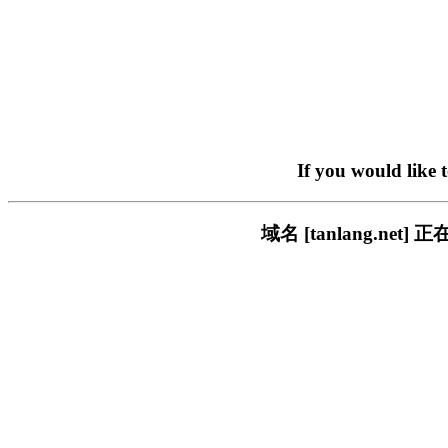
If you would like 
域名 [tanlang.n