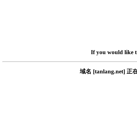
If you would like 
域名 [tanlang.n