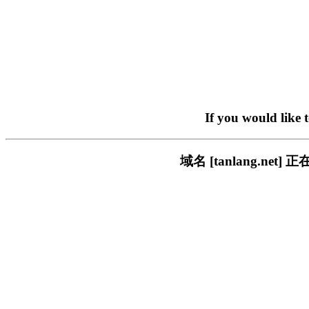
If you would like 
域名 [tanlang.n