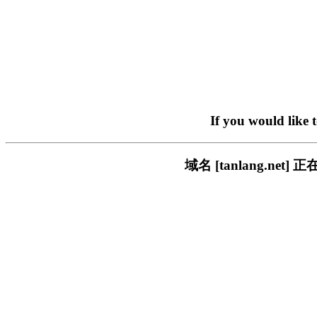
If you would like 
域名 [tanlang.n